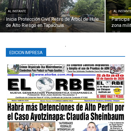
AL INSTANTE
AL INSTANT
Inicia Protección Civil Retiro de Árbol de Hule
Participa 
de Alto Riesgo en Tapachula.
zona milit
.
EDICION IMPRESA