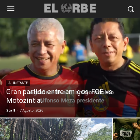
AL INSTANTE
Gran partido entre amigos: FGE vs
Motozintla.
Staff
-
7 Agosto, 2026