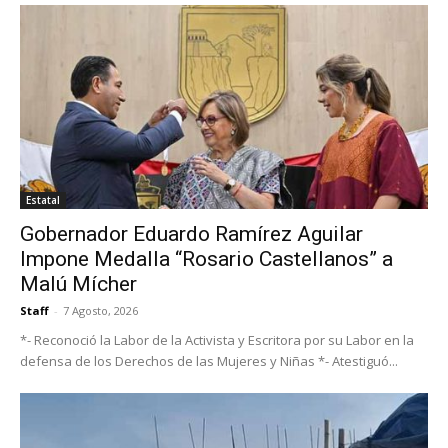
Estatal
Gobernador Eduardo Ramírez Aguilar
Impone Medalla “Rosario Castellanos” a
Malú Mícher
Staff
-
7 Agosto, 2026
*- Reconoció la Labor de la Activista y Escritora por su Labor en la
defensa de los Derechos de las Mujeres y Niñas *- Atestiguó...