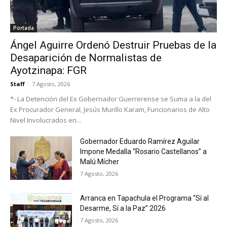
Portada
Ángel Aguirre Ordenó Destruir Pruebas de la
Desaparición de Normalistas de
Ayotzinapa: FGR
Staff
-
7 Agosto, 2026
*- La Detención del Ex Gobernador Guerrerense se Suma a la del
Ex Procurador General, Jesús Murillo Karam, Funcionarios de Alto
Nivel Involucrados en...
Gobernador Eduardo Ramírez Aguilar
Impone Medalla “Rosario Castellanos” a
Malú Mícher
7 Agosto, 2026
Arranca en Tapachula el Programa “Sí al
Desarme, Sí a la Paz” 2026
7 Agosto, 2026