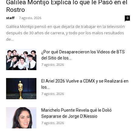
Galilea Montijo Explica lo que le Pasó en el
Rostro
staff
-
7 agosto, 2026
0
Galilea Montijo pensó en que dejaría de trabajar en la televisión
después de 30 años de carrera, y todo por los malos resultados
de...
¿Por qué Desaparecieron los Videos de BTS
del Sitio de los...
7 agosto, 2026
El Ariel 2026 Vuelve a CDMX y se Realizará en
los...
7 agosto, 2026
Marichelo Puente Revela qué le Dolió
Separarse de Jorge D’Alessio
7 agosto, 2026