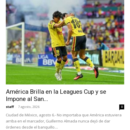
América Brilla en la Leagues Cup y se
Impone al San...
staff
-
7 agosto, 2026
0
Ciudad de México, agosto 6.- No importaba que América estuviera
arriba en el marcador, Guillermo Almada nunca dejó de dar
órdenes desde el banquillo....