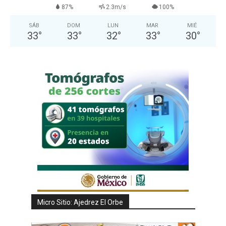
87%
2.3m/s
100%
SÁB
DOM
LUN
MAR
MIÉ
33
°
33
°
32
°
33
°
30
°
Micro Sitio: Ajedrez El Orbe