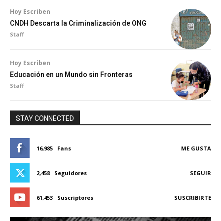
Hoy Escriben
CNDH Descarta la Criminalización de ONG
Staff
Hoy Escriben
Educación en un Mundo sin Fronteras
Staff
STAY CONNECTED
16,985
Fans
ME GUSTA
2,458
Seguidores
SEGUIR
61,453
Suscriptores
SUSCRIBIRTE