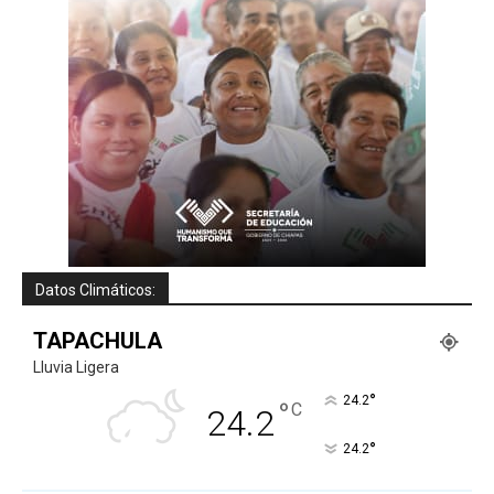
Datos Climáticos:
TAPACHULA
Lluvia Ligera
°
24.2
°
C
24.2
°
24.2