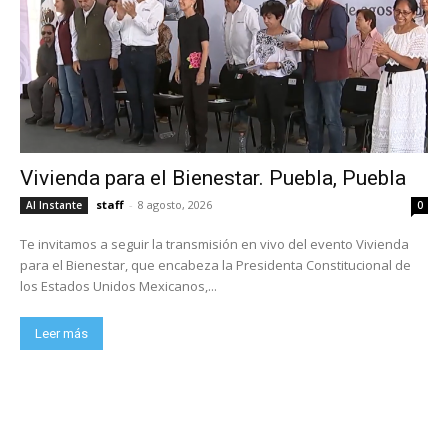
Vivienda para el Bienestar. Puebla, Puebla
staff
-
8 agosto, 2026
Al Instante
0
Te invitamos a seguir la transmisión en vivo del evento Vivienda
para el Bienestar, que encabeza la Presidenta Constitucional de
los Estados Unidos Mexicanos,...
Leer más