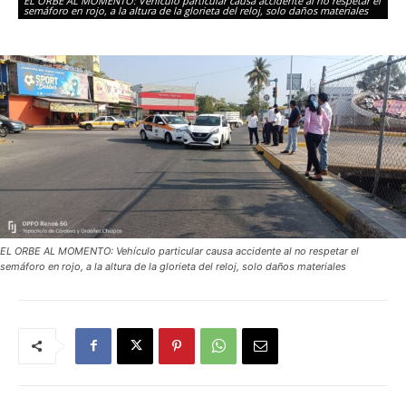
EL ORBE AL MOMENTO: Vehículo particular causa accidente al no respetar el
d
semáforo en rojo, a la altura de la glorieta del reloj, solo daños materiales
EL ORBE AL MOMENTO: Vehículo particular causa accidente al no respetar el
semáforo en rojo, a la altura de la glorieta del reloj, solo daños materiales