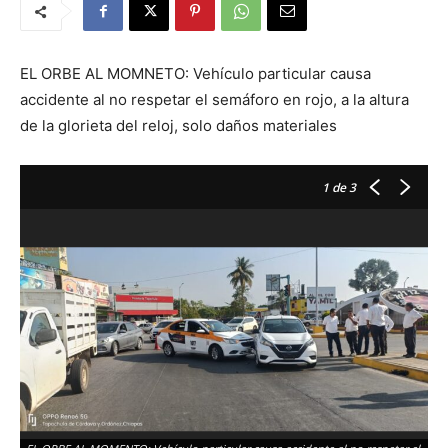
EL ORBE AL MOMNETO: Vehículo particular causa
accidente al no respetar el semáforo en rojo, a la altura
de la glorieta del reloj, solo daños materiales
1
de 3
EL
se
E
r