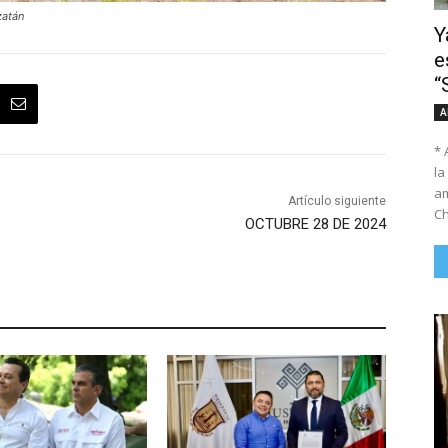
zatán
Y
e
“
A
* 
la
am
Artículo siguiente
Ch
OCTUBRE 28 DE 2024