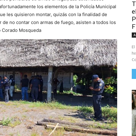
T
afortunadamente los elementos de la Policía Municipal
e
e les quisieron montar, quizás con la finalidad de
P
 de no contar con armas de fuego, asisten a todos los
rto Corado Mosqueda
A
El
hi
Co