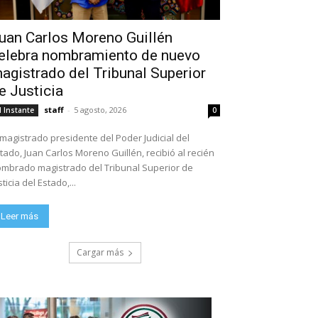
uan Carlos Moreno Guillén
elebra nombramiento de nuevo
agistrado del Tribunal Superior
e Justicia
staff
-
5 agosto, 2026
l Instante
0
 magistrado presidente del Poder Judicial del
tado, Juan Carlos Moreno Guillén, recibió al recién
mbrado magistrado del Tribunal Superior de
sticia del Estado,...
Leer más
Cargar más