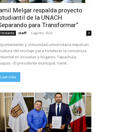
amil Melgar respalda proyecto
studiantil de la UNACH
Separando para Transformar”
staff
-
5 agosto, 2026
l Instante
0
Ayuntamiento y comunidad universitaria impulsan
 cultura del reciclaje para fortalecer la conciencia
biental en escuelas y hogares. Tapachula,
iapas.- El presidente municipal, Yamil...
Leer más