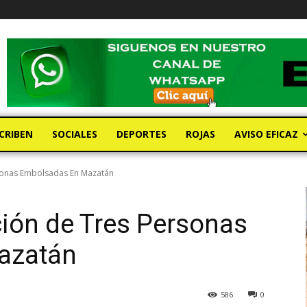
CRIBEN
SOCIALES
DEPORTES
ROJAS
AVISO EFICAZ
rsonas Embolsadas En Mazatán
ción de Tres Personas
azatán
586
0