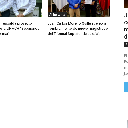
J
Al Instante
c
r respalda proyecto
Juan Carlos Moreno Guillén celebra
m
 de la UNACH “Separando
nombramiento de nuevo magistrado
ormar”
del Tribunal Superior de Justicia
d
A
El
Es
no
Ju