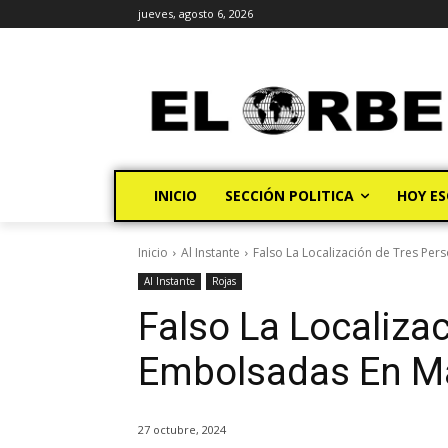
jueves, agosto 6, 2026
INICIO
SECCIÓN POLITICA
HOY ES
Inicio
Al Instante
Falso La Localización de Tres Pe
Al Instante
Rojas
Falso La Localiza
Embolsadas En M
27 octubre, 2024