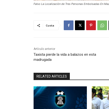
Falso La Localización de Tres Personas Embolsadas En Ma
Cuota
Artículo anterior
Taxista pierde la vida a balazos en esta
madrugada
RELATED ARTICLES