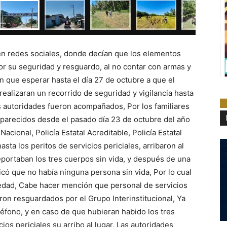
en redes sociales, donde decían que los elementos
por su seguridad y resguardo, al no contar con armas y
n que esperar hasta el día 27 de octubre a que el
realizaran un recorrido de seguridad y vigilancia hasta
 autoridades fueron acompañados, Por los familiares
parecidos desde el pasado día 23 de octubre del año
acional, Policía Estatal Acreditable, Policía Estatal
sta los peritos de servicios periciales, arribaron al
eportaban los tres cuerpos sin vida, y después de una
icó que no había ninguna persona sin vida, Por lo cual
vedad, Cabe hacer mención que personal de servicios
ueron resguardados por el Grupo Interinstitucional, Ya
eléfono, y en caso de que hubieran habido los tres
cios periciales su arribo al lugar, Las autoridades