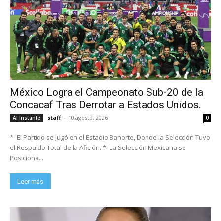
México Logra el Campeonato Sub-20 de la
Concacaf Tras Derrotar a Estados Unidos.
staff
-
10 agosto, 2026
Al Instante
0
*- El Partido se Jugó en el Estadio Banorte, Donde la Selección Tuvo
el Respaldo Total de la Afición. *- La Selección Mexicana se
Posiciona...
Leer más