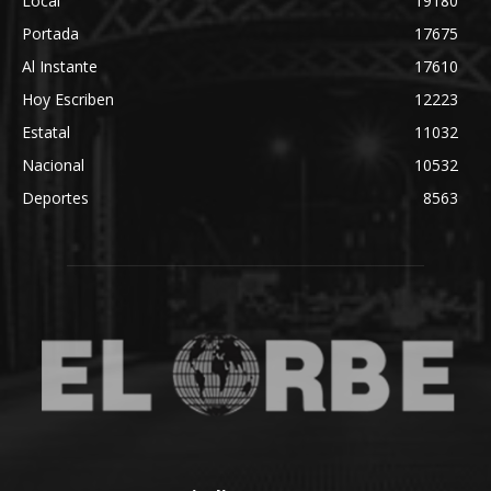
Local
19180
Portada
17675
Al Instante
17610
Hoy Escriben
12223
Estatal
11032
Nacional
10532
Deportes
8563