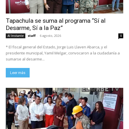
Tapachula se suma al programa “Sí al
Desarme, Sí a la Paz”
staff
-
6 agosto, 2026
Al Instante
0
* El fiscal general del Estado, Jorge Luis Llaven Abarca, y el
presidente municipal, Yamil Melgar, convocaron a la ciudadanía a
sumarse al desarme...
Leer más