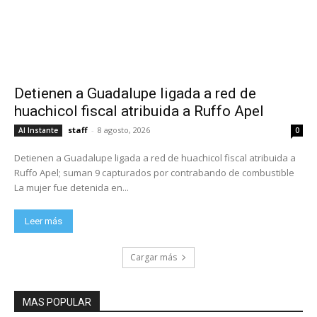
Detienen a Guadalupe ligada a red de
huachicol fiscal atribuida a Ruffo Apel
staff
-
8 agosto, 2026
Al Instante
0
Detienen a Guadalupe ligada a red de huachicol fiscal atribuida a
Ruffo Apel; suman 9 capturados por contrabando de combustible
La mujer fue detenida en...
Leer más
Cargar más
MAS POPULAR