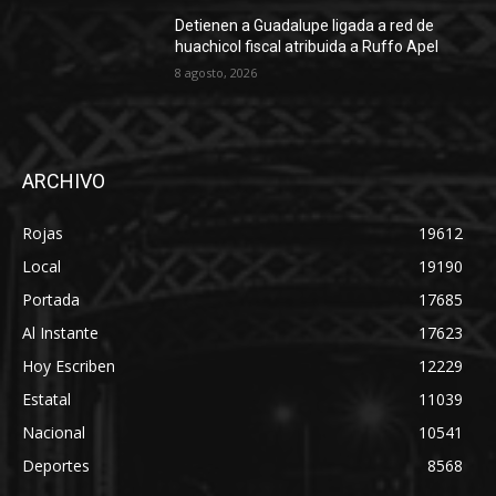
Detienen a Guadalupe ligada a red de
huachicol fiscal atribuida a Ruffo Apel
8 agosto, 2026
ARCHIVO
Rojas
19612
Local
19190
Portada
17685
Al Instante
17623
Hoy Escriben
12229
Estatal
11039
Nacional
10541
Deportes
8568