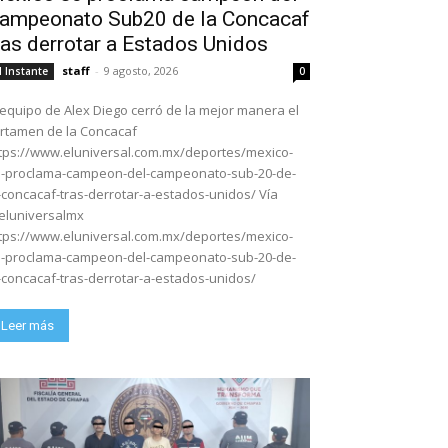
ampeonato Sub20 de la Concacaf
ras derrotar a Estados Unidos
staff
-
9 agosto, 2026
l Instante
0
 equipo de Alex Diego cerró de la mejor manera el
rtamen de la Concacaf
tps://www.eluniversal.com.mx/deportes/mexico-
-proclama-campeon-del-campeonato-sub-20-de-
-concacaf-tras-derrotar-a-estados-unidos/ Vía
luniversalmx
tps://www.eluniversal.com.mx/deportes/mexico-
-proclama-campeon-del-campeonato-sub-20-de-
-concacaf-tras-derrotar-a-estados-unidos/
Leer más