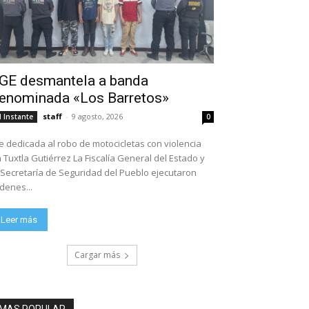
GE desmantela a banda
enominada «Los Barretos»
staff
-
9 agosto, 2026
l Instante
0
e dedicada al robo de motocicletas con violencia
tla Gutiérrez La Fiscalía General del Estado y
 Secretaría de Seguridad del Pueblo ejecutaron
denes...
Leer más
Cargar más