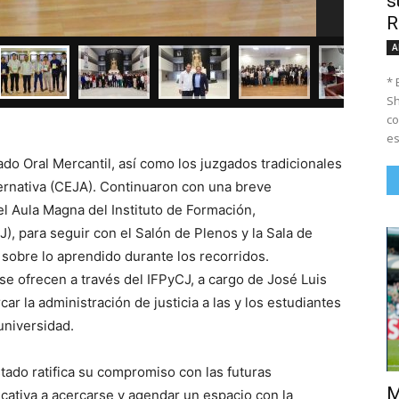
s
R
Recibe pr
A
* 
Sh
co
es
ado Oral Mercantil, así como los juzgados tradicionales
lternativa (CEJA). Continuaron con una breve
 el Aula Magna del Instituto de Formación,
J), para seguir con el Salón de Plenos y la Sala de
sobre lo aprendido durante los recorridos.
se ofrecen a través del IFPyCJ, a cargo de José Luis
car la administración de justicia a las y los estudiantes
 universidad.
stado ratifica su compromiso con las futuras
M
cativa a acercarse y agendar un espacio con la