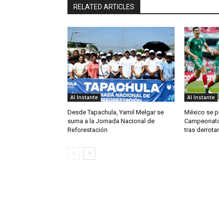
RELATED ARTICLES
Al Instante
Al Instante
Desde Tapachula, Yamil Melgar se
México se 
suma a la Jornada Nacional de
Campeonato
Reforestación
tras derrota