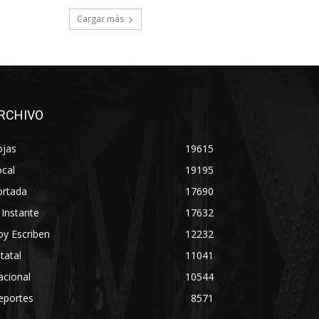
Cargar más
RCHIVO
ojas
19615
cal
19195
ortada
17690
 Instante
17632
y Escriben
12232
tatal
11041
acional
10544
eportes
8571