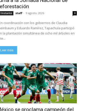
uma a la Jornada Nacional de
Recibe presidente del Poder 
eforestación
esidente del Poder Judicial a estudiantes de la Unicach
staff
-
9 agosto, 2026
l Instante
0
En coordinación con los gobiernos de Claudia
einbaum y Eduardo Ramírez, Tapachula participó
n la plantación simultánea de ocho mil árboles en
te...
Leer más
éxico se proclama campeón del