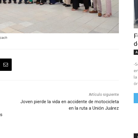
F
icach
d
A
-S
en Tux
la
ór
Artículo siguiente
Joven pierde la vida en accidente de motocicleta
en la ruta a Unión Juárez
os