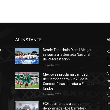
AL INSTANTE
A
n
Desde Tapachula, Yamil Melgar
R
se suma a la Jornada Nacional
Lo
de Reforestación
9 agosto, 2026
P
Al
México se proclama campeón
del Campeonato Sub20 de la
Ho
Concacaf tras derrotar a Estados
Es
Unidos
9 agosto, 2026
N
D
FGE desmantela a banda
denominada «Los Barretos»