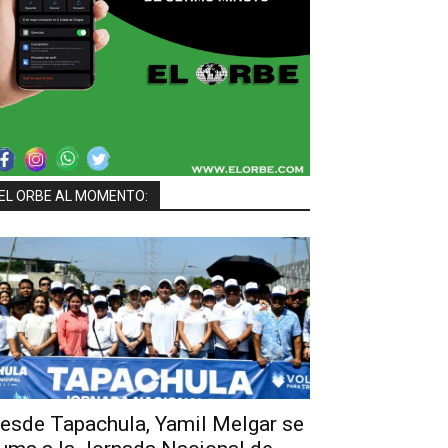
EL ORBE AL MOMENTO:
esde Tapachula, Yamil Melgar se