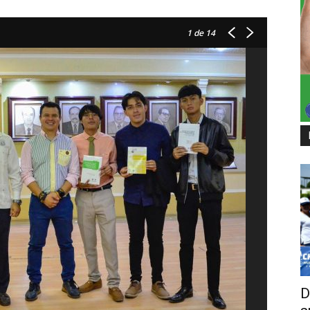
1
de 14
D