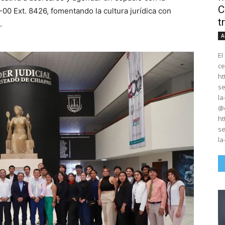
C
00 Ext. 8426, fomentando la cultura jurídica con
t
.
A
El
ce
ht
se
la
@e
ht
se
la