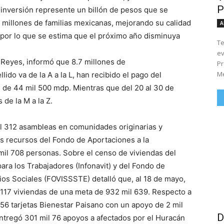
P
 inversión represente un billón de pesos que se
 millones de familias mexicanas, mejorando su calidad
A
 por lo que se estima que el próximo año disminuya
Te
ev
l Reyes, informó que 8.7 millones de
Pr
Me
ido va de la A a la L, han recibido el pago del
n de 44 mil 500 mdp. Mientras que del 20 al 30 de
 de la M a la Z.
l 312 asambleas en comunidades originarias y
s recursos del Fondo de Aportaciones a la
 mil 708 personas. Sobre el censo de viviendas del
para los Trabajadores (Infonavit) y del Fondo de
cios Sociales (FOVISSSTE) detalló que, al 18 de mayo,
l 117 viviendas de una meta de 932 mil 639. Respecto a
56 tarjetas Bienestar Paisano con un apoyo de 2 mil
D
ntregó 301 mil 76 apoyos a afectados por el Huracán