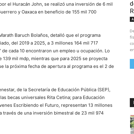
d
por el Huracán John, se realizó una inversión de 6 mil
R
uerrero y Oaxaca en beneficio de 155 mil 700
A
De
, Marath Baruch Bolaños, detalló que el programa
fi
ado, del 2019 a 2025, a 3 millones 164 mil 717
co
en
7 de cada 10 encontraron un empleo u ocupación. Lo
de 139 mil mdp, mientras que para 2025 se proyecta
e la próxima fecha de apertura al programa es el 2 de
enestar, de la Secretaría de Educación Pública (SEP),
 las becas universales Rita Cetina; para Educación
óvenes Escribiendo el Futuro, representan 13 millones
a través de una inversión bimestral de 23 mil 974