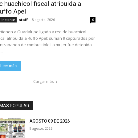
e huachicol fiscal atribuida a
uffo Apel
staff
-
8 agosto, 2026
l Instante
0
tienen a Guadalupe ligada a red de huachicol
scal atribuida a Ruffo Apel; suman 9 capturados por
ntrabando de combustible La mujer fue detenida
...
Leer más
Cargar más
MAS POPULAR
AGOSTO 09 DE 2026
9 agosto, 2026