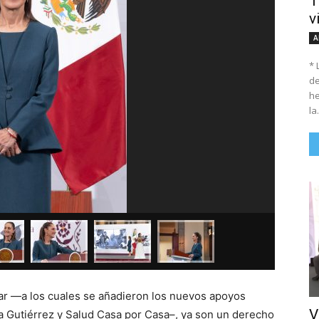
T
v
A
* 
de
he
la.
ar —a los cuales se añadieron los nuevos apoyos
V
a Gutiérrez y Salud Casa por Casa–, ya son un derecho