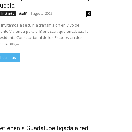
uebla
staff
-
8 agosto, 2026
l Instante
0
 invitamos a seguir la transmisión en vivo del
ento Vivienda para el Bienestar, que encabeza la
esidenta Constitucional de los Estados Unidos
xicanos,...
Leer más
etienen a Guadalupe ligada a red