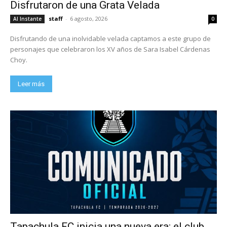
Disfrutaron de una Grata Velada
staff
-
6 agosto, 2026
Al Instante
0
Disfrutando de una inolvidable velada captamos a este grupo de
personajes que celebraron los XV años de Sara Isabel Cárdenas
Choy.
Leer más
Tapachula FC inicia una nueva era: el club