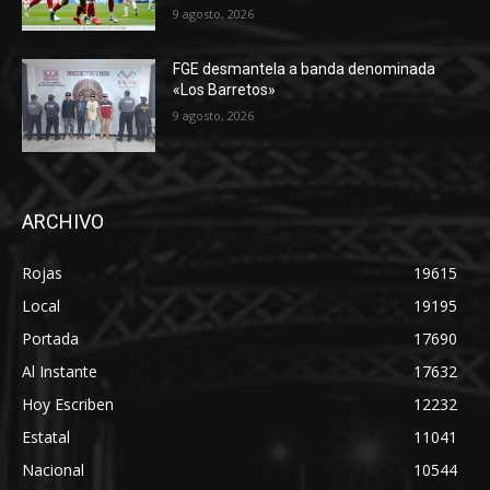
9 agosto, 2026
FGE desmantela a banda denominada
«Los Barretos»
9 agosto, 2026
ARCHIVO
Rojas
19615
Local
19195
Portada
17690
Al Instante
17632
Hoy Escriben
12232
Estatal
11041
Nacional
10544