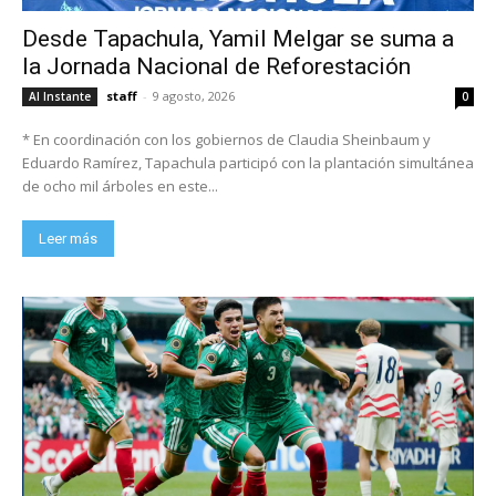
Desde Tapachula, Yamil Melgar se suma a
la Jornada Nacional de Reforestación
staff
-
9 agosto, 2026
Al Instante
0
* En coordinación con los gobiernos de Claudia Sheinbaum y
Eduardo Ramírez, Tapachula participó con la plantación simultánea
de ocho mil árboles en este...
Leer más