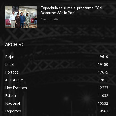
Tapachula se suma al programa “Sí al
Desarme, Sí a la Paz”
6 agosto, 2026
ARCHIVO
Rojas
19610
Local
19180
Portada
17675
Al Instante
17611
Hoy Escriben
12223
Estatal
11032
Nacional
10532
Deportes
8563