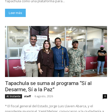
Tapachula como una plataforma para...
Leer más
Tapachula se suma al programa “Sí al
Desarme, Sí a la Paz”
staff
-
6 agosto, 2026
Al Instante
0
* El fiscal general del Estado, Jorge Luis Llaven Abarca, y el
presidente municipal, Yamil Melgar, convocaron a la ciudadanía a