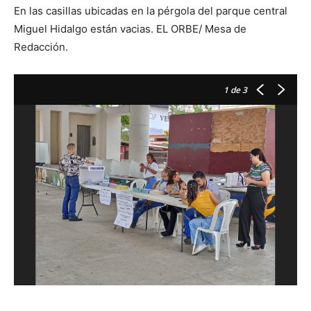
En las casillas ubicadas en la pérgola del parque central
Miguel Hidalgo están vacias. EL ORBE/ Mesa de
Redacción.
1
de 3
ca
va
c
e