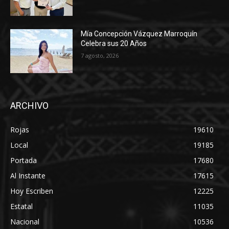
Mía Concepción Vázquez Marroquín
Celebra sus 20 Años
7 agosto, 2026
ARCHIVO
Rojas
19610
Local
19185
Portada
17680
Al Instante
17615
Hoy Escriben
12225
Estatal
11035
Nacional
10536