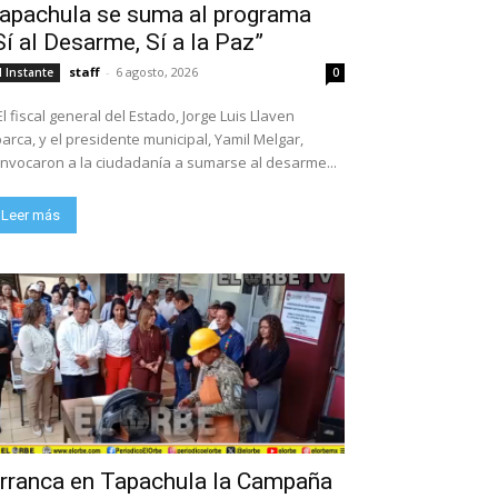
apachula se suma al programa
Sí al Desarme, Sí a la Paz”
staff
-
6 agosto, 2026
l Instante
0
El fiscal general del Estado, Jorge Luis Llaven
arca, y el presidente municipal, Yamil Melgar,
nvocaron a la ciudadanía a sumarse al desarme...
Leer más
rranca en Tapachula la Campaña