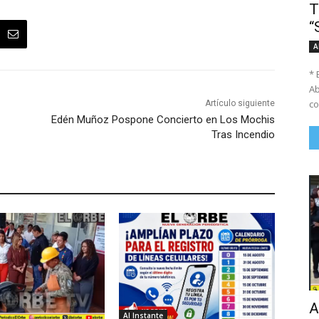
T
“
A
* 
Ab
co
Artículo siguiente
Edén Muñoz Pospone Concierto en Los Mochis
Tras Incendio
A
Al Instante