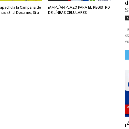
d
Tapachula la Campaña de
¡AMPLÍAN PLAZO PARA EL REGISTRO
S
as «Sí al Desarme, Sí a
DE LÍNEAS CELULARES
A
Ta
ob
vi
¡