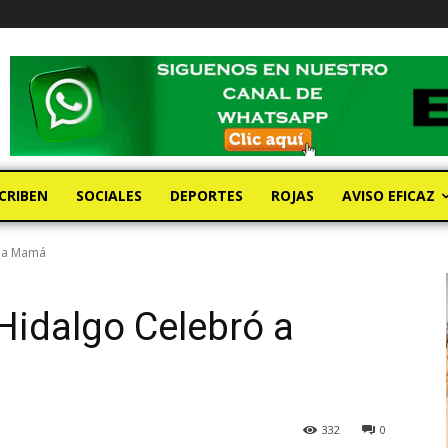
CRIBEN
SOCIALES
DEPORTES
ROJAS
AVISO EFICAZ
ó a Mamá
 Hidalgo Celebró a
332
0