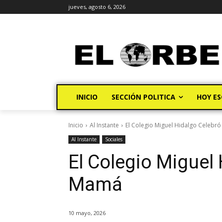
jueves, agosto 6, 2026
INICIO
SECCIÓN POLITICA
HOY ES
Inicio
Al Instante
El Colegio Miguel Hidalgo Celebr
Al Instante
Sociales
El Colegio Miguel
Mamá
10 mayo, 2026