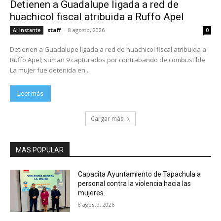
Detienen a Guadalupe ligada a red de
huachicol fiscal atribuida a Ruffo Apel
staff
-
8 agosto, 2026
Al Instante
0
Detienen a Guadalupe ligada a red de huachicol fiscal atribuida a
Ruffo Apel; suman 9 capturados por contrabando de combustible
La mujer fue detenida en...
Leer más
Cargar más
MAS POPULAR
Capacita Ayuntamiento de Tapachula a
personal contra la violencia hacia las
mujeres.
8 agosto, 2026