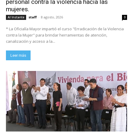
personal contra la violencia hacia las
mujeres.
staff
-
8 agosto, 2026
Al Instante
0
* La Oficialía Mayor impartió el curso "Erradicación de la Violencia
contra la Mujer" para brindar herramientas de atención,
canalización y acceso a la...
Leer más