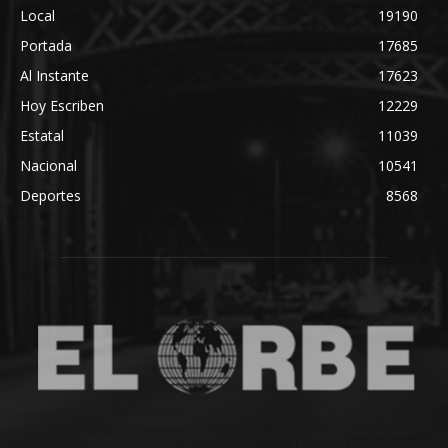
Local
19190
Portada
17685
Al Instante
17623
Hoy Escriben
12229
Estatal
11039
Nacional
10541
Deportes
8568