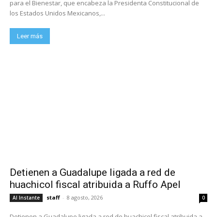
para el Bienestar, que encabeza la Presidenta Constitucional de
los Estados Unidos Mexicanos,...
Leer más
Detienen a Guadalupe ligada a red de
huachicol fiscal atribuida a Ruffo Apel
staff
-
8 agosto, 2026
Al Instante
0
Detienen a Guadalupe ligada a red de huachicol fiscal atribuida a