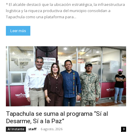
* El alcalde destacó que la ubicación estratégica, la infraestructura
logística y la riqueza productiva del municipio consolidan a
Tapachula como una plataforma para...
Leer más
Tapachula se suma al programa “Sí al
Desarme, Sí a la Paz”
staff
-
6 agosto, 2026
Al Instante
0