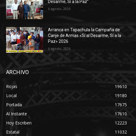
Desarme, Sí a la Paz”
6 agosto, 2026
Arranca en Tapachula la Campaña de
Canje de Armas «Sí al Desarme, Sí a la
Paz» 2026
6 agosto, 2026
ARCHIVO
Rojas
19610
Local
19180
Portada
17675
Al Instante
17610
Hoy Escriben
12223
Estatal
11032