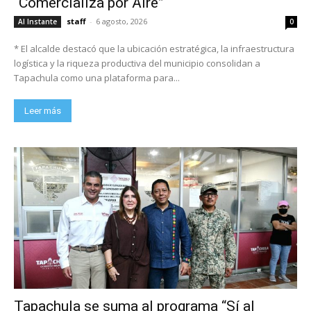
“Comercializa por Aire”
staff
-
6 agosto, 2026
Al Instante
0
* El alcalde destacó que la ubicación estratégica, la infraestructura
logística y la riqueza productiva del municipio consolidan a
Tapachula como una plataforma para...
Leer más
Tapachula se suma al programa “Sí al