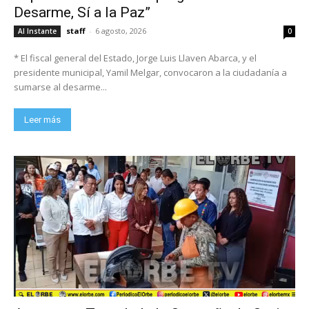
Desarme, Sí a la Paz”
staff
-
6 agosto, 2026
Al Instante
0
* El fiscal general del Estado, Jorge Luis Llaven Abarca, y el
presidente municipal, Yamil Melgar, convocaron a la ciudadanía a
sumarse al desarme...
Leer más