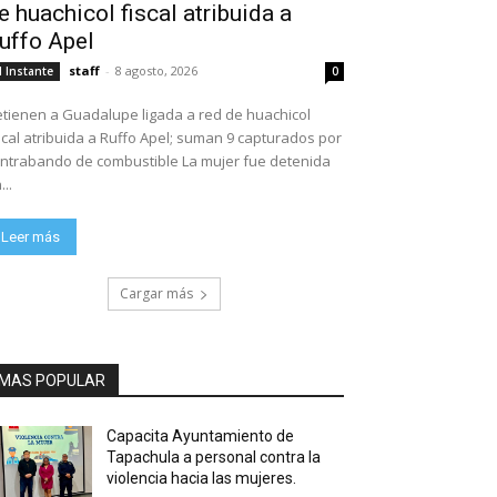
e huachicol fiscal atribuida a
uffo Apel
staff
-
8 agosto, 2026
l Instante
0
tienen a Guadalupe ligada a red de huachicol
scal atribuida a Ruffo Apel; suman 9 capturados por
ntrabando de combustible La mujer fue detenida
...
Leer más
Cargar más
MAS POPULAR
Capacita Ayuntamiento de
Tapachula a personal contra la
violencia hacia las mujeres.