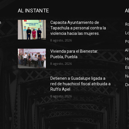
AL INSTANTE
A
n
Capacita Ayuntamiento de
R
Tapachula a personal contra la
Lo
violencia hacia las mujeres.
8 agosto, 2026
P
Al
Vivienda para el Bienestar.
Puebla, Puebla
Ho
8 agosto, 2026
Es
N
Detienen a Guadalupe ligada a
red de huachicol fiscal atribuida a
D
Ruffo Apel
8 agosto, 2026