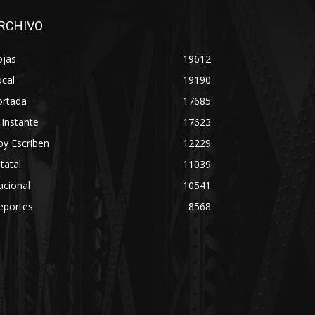
RCHIVO
ojas
19612
cal
19190
ortada
17685
 Instante
17623
y Escriben
12229
tatal
11039
acional
10541
eportes
8568