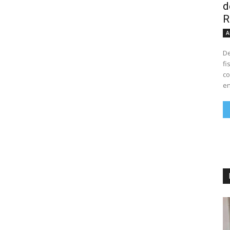
d
R
A
De
fi
co
en