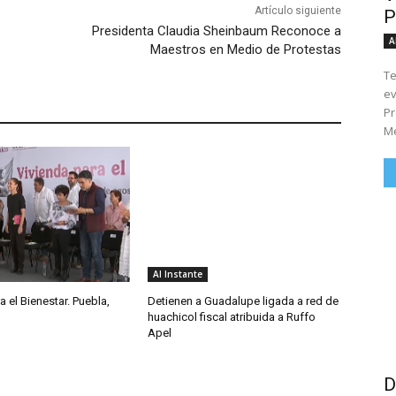
Artículo siguiente
P
Presidenta Claudia Sheinbaum Reconoce a
A
Maestros en Medio de Protestas
Te
ev
Pr
Me
Al Instante
a el Bienestar. Puebla,
Detienen a Guadalupe ligada a red de
huachicol fiscal atribuida a Ruffo
Apel
D