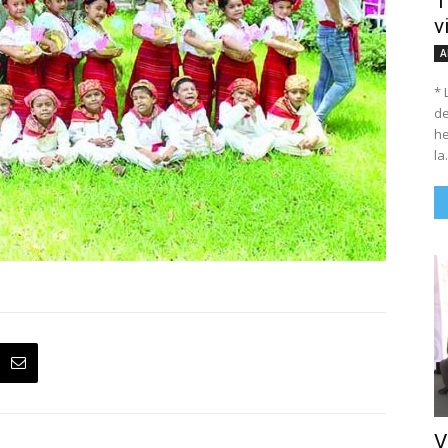
T
v
A
* 
de
he
la.
V