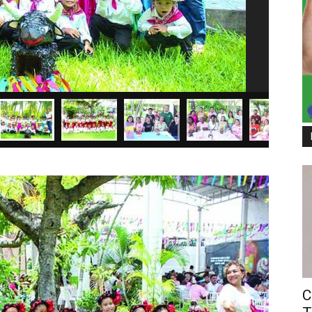
En Famili
C