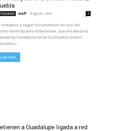
uebla
staff
-
8 agosto, 2026
l Instante
0
 invitamos a seguir la transmisión en vivo del
ento Vivienda para el Bienestar, que encabeza la
esidenta Constitucional de los Estados Unidos
xicanos,...
Leer más
etienen a Guadalupe ligada a red