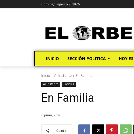
domingo, agosto 9, 2026
INICIO
SECCIÓN POLITICA
HOY ES
Inicio
Al Instante
En Familia
Al Instante
Sociales
En Familia
6 junio, 2026
Cuota