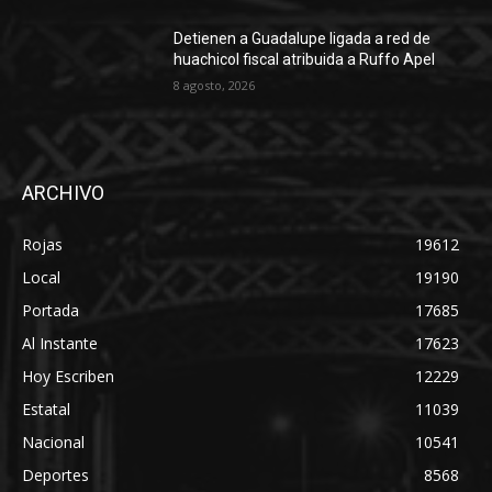
Detienen a Guadalupe ligada a red de
huachicol fiscal atribuida a Ruffo Apel
8 agosto, 2026
ARCHIVO
Rojas
19612
Local
19190
Portada
17685
Al Instante
17623
Hoy Escriben
12229
Estatal
11039
Nacional
10541
Deportes
8568