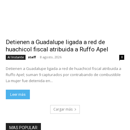
Detienen a Guadalupe ligada a red de
huachicol fiscal atribuida a Ruffo Apel
staff
-
8 agosto, 2026
Al Instante
0
Detienen a Guadalupe ligada a red de huachicol fiscal atribuida a
Ruffo Apel; suman 9 capturados por contrabando de combustible
La mujer fue detenida en...
Leer más
Cargar más
MAS POPULAR