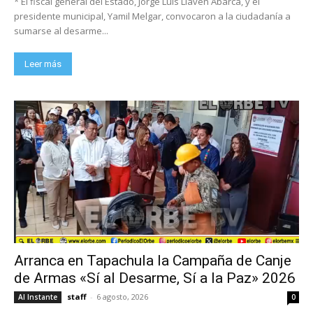
* El fiscal general del Estado, Jorge Luis Llaven Abarca, y el
presidente municipal, Yamil Melgar, convocaron a la ciudadanía a
sumarse al desarme...
Leer más
Arranca en Tapachula la Campaña de Canje
de Armas «Sí al Desarme, Sí a la Paz» 2026
staff
-
6 agosto, 2026
Al Instante
0