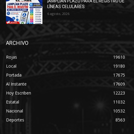
¡AMPLÍAN PLAZO PARA EL REGISTRO DE
LÍNEAS CELULARES
6 agosto, 2026
ARCHIVO
Rojas
19610
Local
19180
Portada
17675
Al Instante
17609
Hoy Escriben
12223
Estatal
11032
Nacional
10532
Deportes
8563