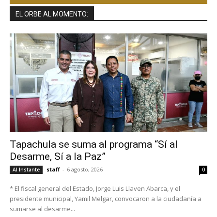
EL ORBE AL MOMENTO:
Tapachula se suma al programa “Sí al
Desarme, Sí a la Paz”
staff
-
6 agosto, 2026
Al Instante
0
* El fiscal general del Estado, Jorge Luis Llaven Abarca, y el
presidente municipal, Yamil Melgar, convocaron a la ciudadanía a
sumarse al desarme...