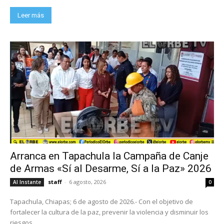
Leer más
Arranca en Tapachula la Campaña de Canje
de Armas «Sí al Desarme, Sí a la Paz» 2026
staff
-
6 agosto, 2026
Al Instante
0
Tapachula, Chiapas; 6 de agosto de 2026.- Con el objetivo de
fortalecer la cultura de la paz, prevenir la violencia y disminuir los
riesgos...