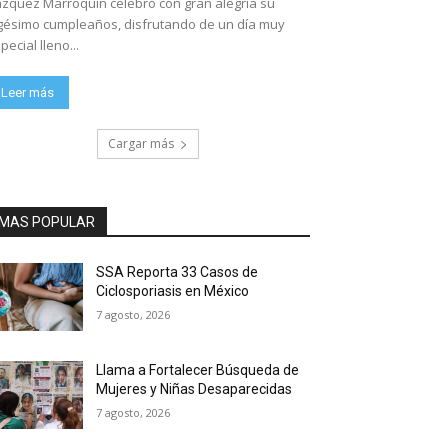
zquez Marroquín celebró con gran alegría su
gésimo cumpleaños, disfrutando de un día muy
pecial lleno...
Leer más
Cargar más
MAS POPULAR
SSA Reporta 33 Casos de
Ciclosporiasis en México
7 agosto, 2026
Llama a Fortalecer Búsqueda de
Mujeres y Niñas Desaparecidas
7 agosto, 2026