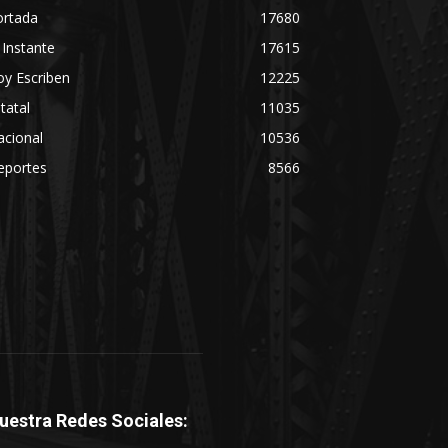
ortada
17680
 Instante
17615
y Escriben
12225
tatal
11035
acional
10536
eportes
8566
uestra Redes Sociales: