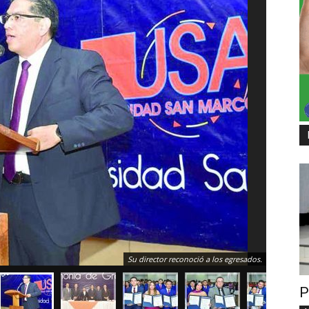
Su director reconoció a los egresados.
P