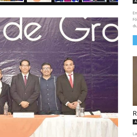
A
En
Fó
du
R
A
La