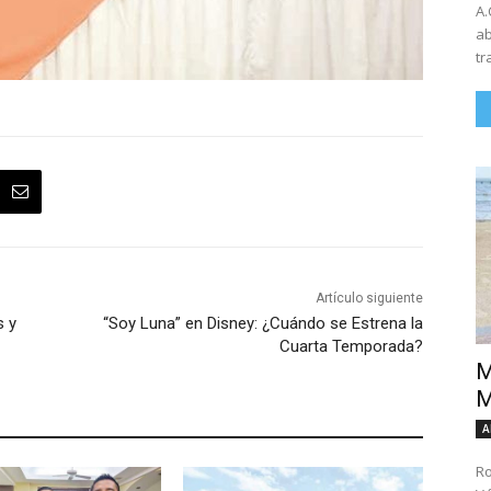
A.
ab
tr
Artículo siguiente
s y
“Soy Luna” en Disney: ¿Cuándo se Estrena la
Cuarta Temporada?
M
M
A
Ro