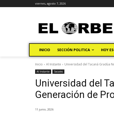
viernes, agosto 7, 2026
INICIO
SECCIÓN POLITICA
HOY ES
Inicio
Al Instante
Universidad del Tacaná Gradúa Nu
Al Instante
Sociales
Universidad del 
Generación de Pro
11 junio, 2026