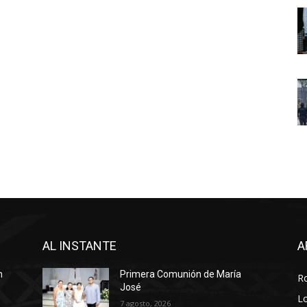
AL INSTANTE
A
n
Primera Comunión de María
R
José
Lo
7 agosto, 2026