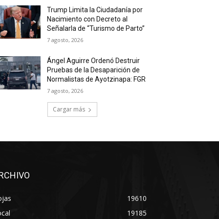
Trump Limita la Ciudadanía por
Nacimiento con Decreto al
Señalarla de “Turismo de Parto”
7 agosto, 2026
Ángel Aguirre Ordenó Destruir
Pruebas de la Desaparición de
Normalistas de Ayotzinapa: FGR
7 agosto, 2026
Cargar más
RCHIVO
ojas
19610
cal
19185