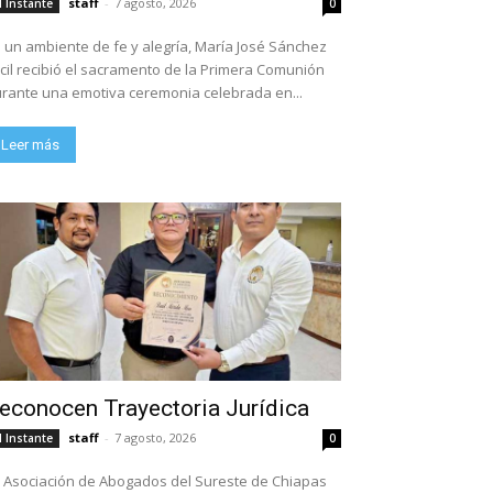
staff
-
7 agosto, 2026
l Instante
0
 un ambiente de fe y alegría, María José Sánchez
cil recibió el sacramento de la Primera Comunión
rante una emotiva ceremonia celebrada en...
Leer más
econocen Trayectoria Jurídica
staff
-
7 agosto, 2026
l Instante
0
 Asociación de Abogados del Sureste de Chiapas