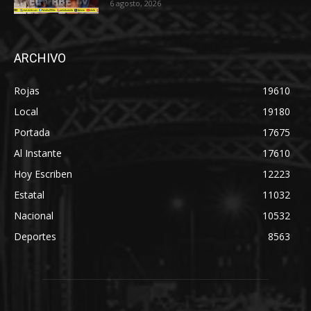
6 agosto, 2026
ARCHIVO
Rojas
19610
Local
19180
Portada
17675
Al Instante
17610
Hoy Escriben
12223
Estatal
11032
Nacional
10532
Deportes
8563