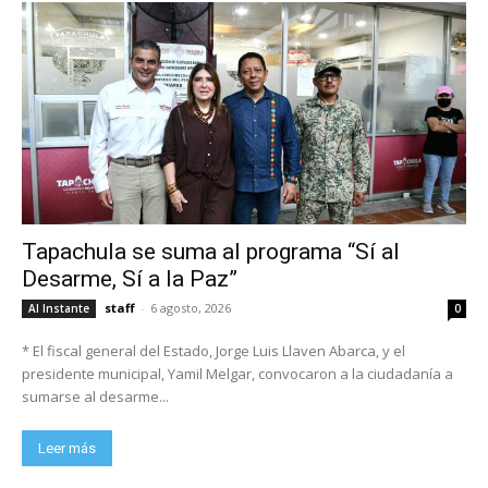
Tapachula se suma al programa “Sí al
Desarme, Sí a la Paz”
staff
-
6 agosto, 2026
Al Instante
0
* El fiscal general del Estado, Jorge Luis Llaven Abarca, y el
presidente municipal, Yamil Melgar, convocaron a la ciudadanía a
sumarse al desarme...
Leer más