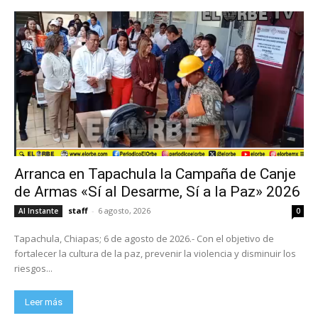
Arranca en Tapachula la Campaña de Canje
de Armas «Sí al Desarme, Sí a la Paz» 2026
staff
-
6 agosto, 2026
Al Instante
0
Tapachula, Chiapas; 6 de agosto de 2026.- Con el objetivo de
fortalecer la cultura de la paz, prevenir la violencia y disminuir los
riesgos...
Leer más