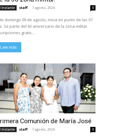
staff
-
7 agosto, 2026
l Instante
0
te domingo 09 de agosto, inicia en punto de las 07
ario de la zona militar.
scripciones gratis...
Leer más
rimera Comunión de María José
staff
-
7 agosto, 2026
l Instante
0