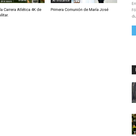
Al Instante
En
Fó
la Carrera Atlética 4K de
Primera Comunión de María José
litar.
du