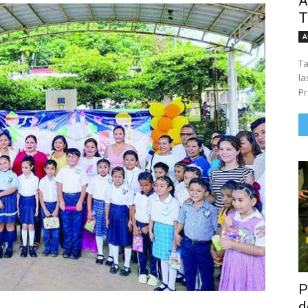
Á
T
A
Ta
la
Pr
P
d