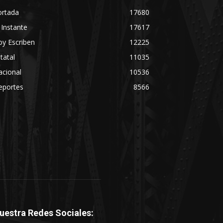
ortada
17680
 Instante
17617
y Escriben
12225
tatal
11035
acional
10536
eportes
8566
uestra Redes Sociales: