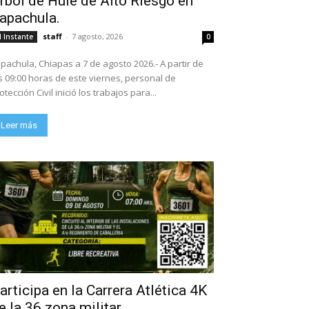
rbol de Hule de Alto Riesgo en
apachula.
staff
-
7 agosto, 2026
l Instante
0
pachula, Chiapas a 7 de agosto 2026.- A partir de
s 09:00 horas de este viernes, personal de
otección Civil inició los trabajos para...
Leer más
articipa en la Carrera Atlética 4K
e la 36 zona militar.