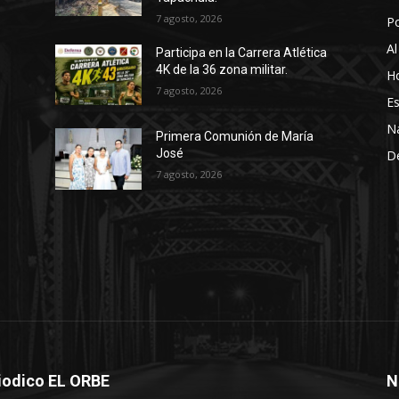
7 agosto, 2026
P
Al
Participa en la Carrera Atlética
4K de la 36 zona militar.
Ho
7 agosto, 2026
Es
N
Primera Comunión de María
José
D
7 agosto, 2026
iodico EL ORBE
N