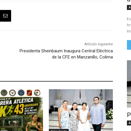
A
Es
hrs. Se parte del 43 anivers
In
Artículo siguiente
Presidenta Sheinbaum Inaugura Central Eléctrica
de la CFE en Manzanillo, Colima
P
A