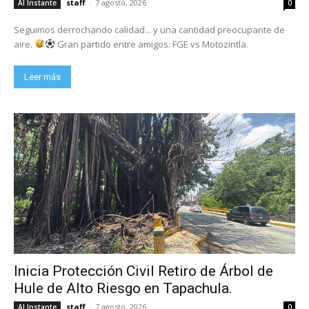
staff
-
7 agosto, 2026
Al Instante
0
Seguimos derrochando calidad... y una cantidad preocupante de
aire.
Gran partido entre amigos: FGE vs Motozintla.
Leer más
Inicia Protección Civil Retiro de Árbol de
Hule de Alto Riesgo en Tapachula.
staff
-
7 agosto, 2026
Al Instante
0