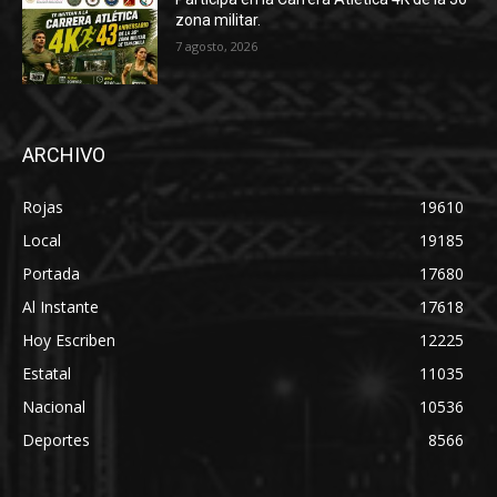
zona militar.
7 agosto, 2026
ARCHIVO
Rojas
19610
Local
19185
Portada
17680
Al Instante
17618
Hoy Escriben
12225
Estatal
11035
Nacional
10536
Deportes
8566