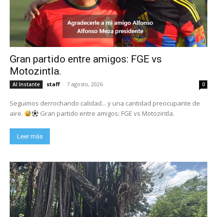
Gran partido entre amigos: FGE vs
Motozintla.
staff
-
7 agosto, 2026
Al Instante
0
Seguimos derrochando calidad... y una cantidad preocupante de
aire.
Gran partido entre amigos: FGE vs Motozintla.
Leer más