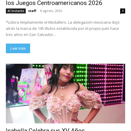
los Juegos Centroamericanos 2026
staff
-
8 agosto, 2026
Al Instante
0
*Lidera Ampliamente el Medallero. La delegación mexicana dejó
atrás la marca de 145 títulos establecida por el propio país hace
tres años en San Salvador...
Leer más
Isabella Celebra sus XV Años