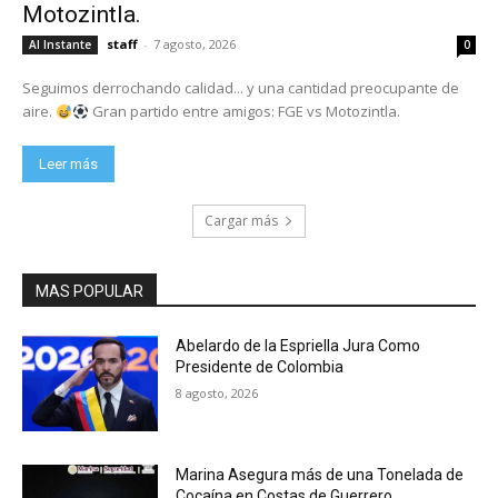
Motozintla.
staff
-
7 agosto, 2026
Al Instante
0
Seguimos derrochando calidad... y una cantidad preocupante de
aire.
Gran partido entre amigos: FGE vs Motozintla.
Leer más
Cargar más
MAS POPULAR
Abelardo de la Espriella Jura Como
Presidente de Colombia
8 agosto, 2026
Marina Asegura más de una Tonelada de
Cocaína en Costas de Guerrero.