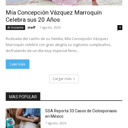
Mía Concepción Vázquez Marroquín
Celebra sus 20 Años
staff
-
7 agosto, 2026
Al Instante
0
Rodeada del cariño de su familia, Mía Concepción Vázquez
Marroquín celebró con gran alegría su vigésimo cumpleaños,
disfrutando de un día muy especial lleno...
Leer más
Cargar más
MAS POPULAR
SSA Reporta 33 Casos de Ciclosporiasis
en México
7 agosto, 2026