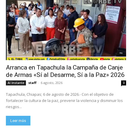
Arranca en Tapachula la Campaña de Canje
de Armas «Sí al Desarme, Sí a la Paz» 2026
staff
-
6 agosto, 2026
Al Instante
0
Tapachula, Chiapas; 6 de agosto de 2026.- Con el objetivo de
fortalecer la cultura de la paz, prevenir la violencia y disminuir los
riesgos...
Leer más