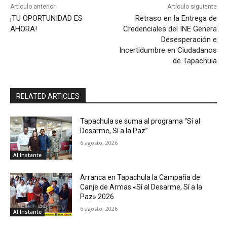
Artículo anterior
Artículo siguiente
¡TU OPORTUNIDAD ES
Retraso en la Entrega de
AHORA!
Credenciales del INE Genera
Desesperación e
Incertidumbre en Ciudadanos
de Tapachula
RELATED ARTICLES
Tapachula se suma al programa “Sí al
Desarme, Sí a la Paz”
6 agosto, 2026
Al Instante
Arranca en Tapachula la Campaña de
Canje de Armas «Sí al Desarme, Sí a la
Paz» 2026
6 agosto, 2026
Al Instante