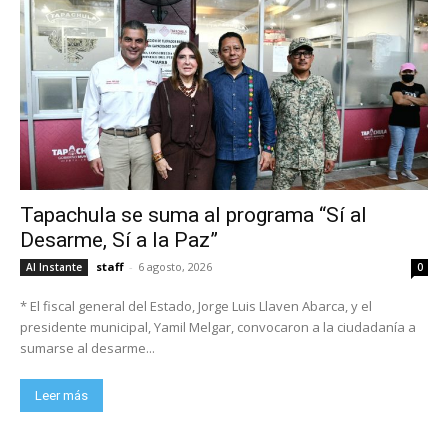
Tapachula se suma al programa “Sí al
Desarme, Sí a la Paz”
staff
-
6 agosto, 2026
Al Instante
0
* El fiscal general del Estado, Jorge Luis Llaven Abarca, y el
presidente municipal, Yamil Melgar, convocaron a la ciudadanía a
sumarse al desarme...
Leer más