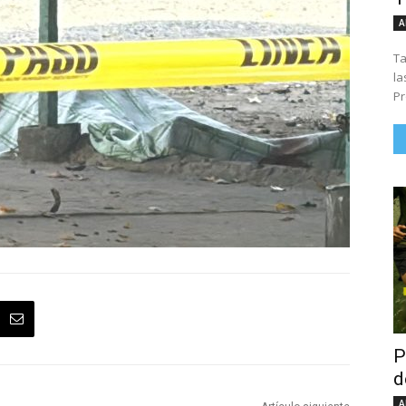
A
Ta
la
Pr
P
d
A