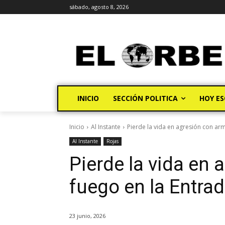
sábado, agosto 8, 2026
INICIO
SECCIÓN POLITICA
HOY ES
Inicio
Al Instante
Pierde la vida en agresión con arm
Al Instante
Rojas
Pierde la vida en
fuego en la Entra
23 junio, 2026