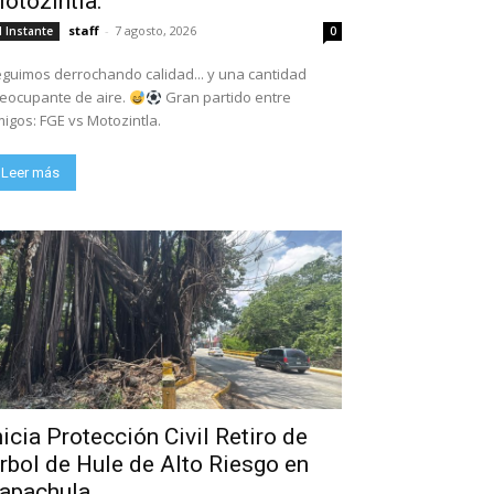
otozintla.
staff
-
7 agosto, 2026
l Instante
0
guimos derrochando calidad... y una cantidad
eocupante de aire.
Gran partido entre
igos: FGE vs Motozintla.
Leer más
nicia Protección Civil Retiro de
rbol de Hule de Alto Riesgo en
apachula.