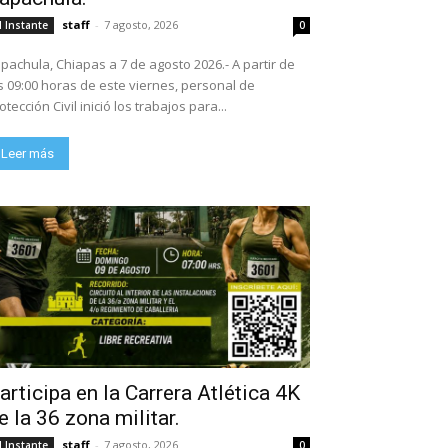
staff
-
7 agosto, 2026
l Instante
0
pachula, Chiapas a 7 de agosto 2026.- A partir de
s 09:00 horas de este viernes, personal de
otección Civil inició los trabajos para...
Leer más
articipa en la Carrera Atlética 4K
e la 36 zona militar.
staff
-
7 agosto, 2026
l Instante
0