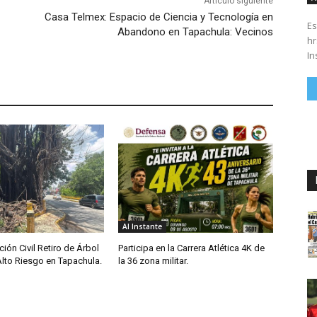
Artículo siguiente
Casa Telmex: Espacio de Ciencia y Tecnología en
Es
Abandono en Tapachula: Vecinos
hrs. Se parte del 43 anivers
In
Al Instante
ción Civil Retiro de Árbol
Participa en la Carrera Atlética 4K de
Alto Riesgo en Tapachula.
la 36 zona militar.