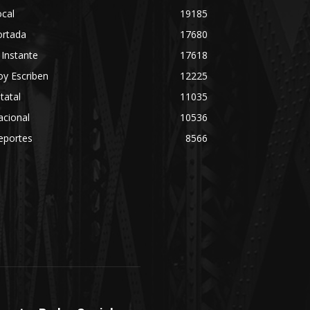
cal
19185
ortada
17680
 Instante
17618
y Escriben
12225
tatal
11035
acional
10536
eportes
8566