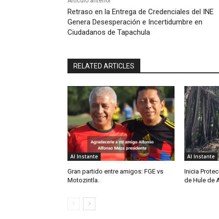
Artículo anterior
Retraso en la Entrega de Credenciales del INE
Genera Desesperación e Incertidumbre en
Ciudadanos de Tapachula
RELATED ARTICLES
Al Instante
Al Instante
Gran partido entre amigos: FGE vs
Inicia Protec
Motozintla.
de Hule de 