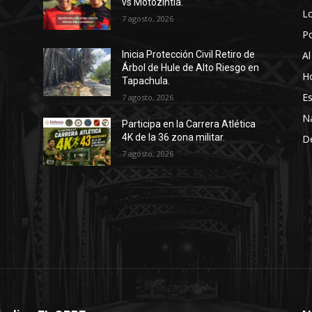
vs Motozintla.
Lo
7 agosto, 2026
P
Al
Inicia Protección Civil Retiro de
Árbol de Hule de Alto Riesgo en
Ho
Tapachula.
Es
7 agosto, 2026
N
Participa en la Carrera Atlética
4K de la 36 zona militar.
D
7 agosto, 2026