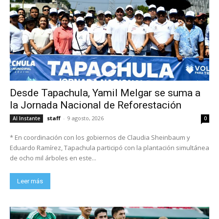
Desde Tapachula, Yamil Melgar se suma a
la Jornada Nacional de Reforestación
staff
-
9 agosto, 2026
Al Instante
0
* En coordinación con los gobiernos de Claudia Sheinbaum y
Eduardo Ramírez, Tapachula participó con la plantación simultánea
de ocho mil árboles en este...
Leer más