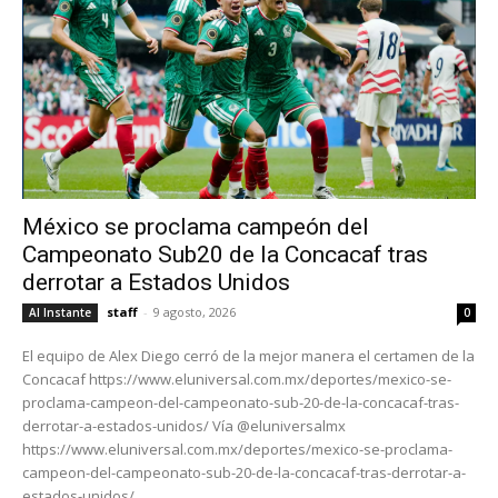
México se proclama campeón del
Campeonato Sub20 de la Concacaf tras
derrotar a Estados Unidos
staff
-
9 agosto, 2026
Al Instante
0
El equipo de Alex Diego cerró de la mejor manera el certamen de la
Concacaf https://www.eluniversal.com.mx/deportes/mexico-se-
proclama-campeon-del-campeonato-sub-20-de-la-concacaf-tras-
derrotar-a-estados-unidos/ Vía @eluniversalmx
https://www.eluniversal.com.mx/deportes/mexico-se-proclama-
campeon-del-campeonato-sub-20-de-la-concacaf-tras-derrotar-a-
estados-unidos/