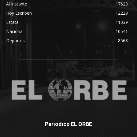
Al Instante
17623
Hoy Escriben
12229
Estatal
11039
Nacional
10541
Deportes
8568
Periodico EL ORBE