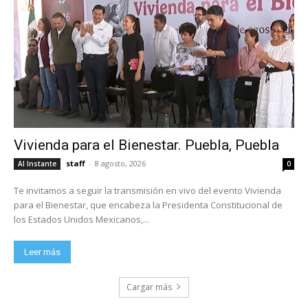
Vivienda para el Bienestar. Puebla, Puebla
staff
-
8 agosto, 2026
Al Instante
0
Te invitamos a seguir la transmisión en vivo del evento Vivienda
para el Bienestar, que encabeza la Presidenta Constitucional de
los Estados Unidos Mexicanos,...
Leer más
Cargar más