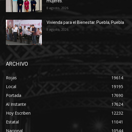
mujeres.
8 agosto, 2026
Vivienda para el Bienestar. Puebla, Puebla
8 agosto, 2026
ARCHIVO
Rojas
19614
Local
19195
Portada
17690
Al Instante
17624
Hoy Escriben
12232
Estatal
11041
Nacional
10544