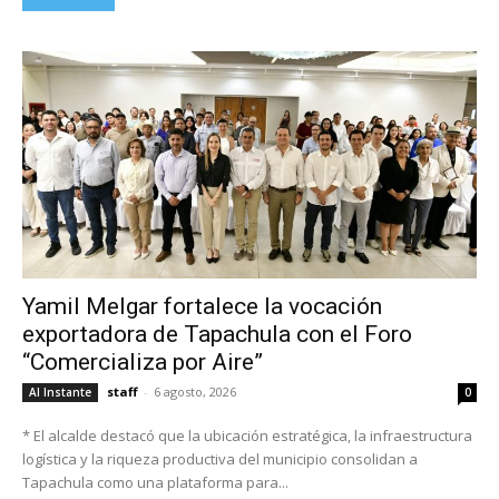
Yamil Melgar fortalece la vocación
exportadora de Tapachula con el Foro
“Comercializa por Aire”
staff
-
6 agosto, 2026
Al Instante
0
* El alcalde destacó que la ubicación estratégica, la infraestructura
logística y la riqueza productiva del municipio consolidan a
Tapachula como una plataforma para...