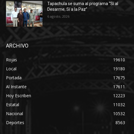
Tapachula se suma al programa “Sí al
Desarme, Sí a la Paz”
6 agosto, 2026
ARCHIVO
Rojas
19610
Local
19180
Portada
17675
Al Instante
17611
Hoy Escriben
12223
Estatal
11032
Nacional
10532
Deportes
8563