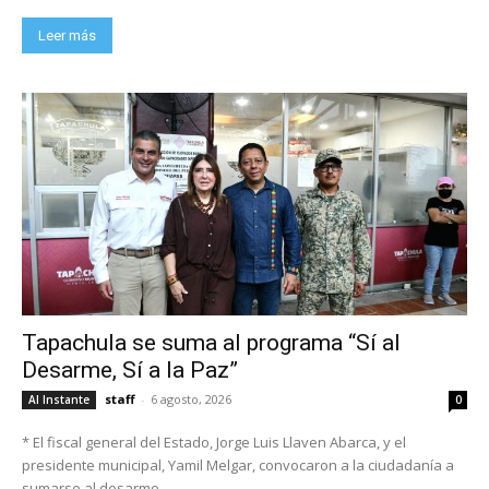
Leer más
Tapachula se suma al programa “Sí al
Desarme, Sí a la Paz”
staff
-
6 agosto, 2026
Al Instante
0
* El fiscal general del Estado, Jorge Luis Llaven Abarca, y el
presidente municipal, Yamil Melgar, convocaron a la ciudadanía a
sumarse al desarme...