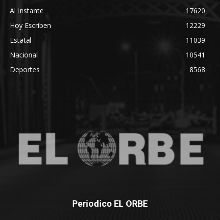
Al Instante
17620
Hoy Escriben
12229
Estatal
11039
Nacional
10541
Deportes
8568
Periodico EL ORBE