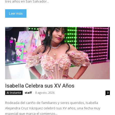
tres años en San Salvador...
Leer más
Isabella Celebra sus XV Años
staff
-
8 agosto, 2026
Al Instante
0
Rodeada del cariño de familiares y seres queridos, Isabella
Alejandra Cruz Vázquez celebró sus XV años, una fecha muy
especial que marca el comienzo...