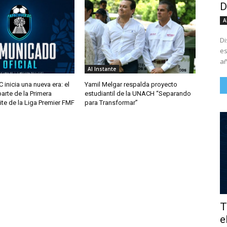
D
A
Di
es
añ
Al Instante
 inicia una nueva era: el
Yamil Melgar respalda proyecto
arte de la Primera
estudiantil de la UNACH “Separando
lite de la Liga Premier FMF
para Transformar”
T
e