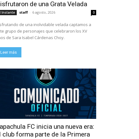
isfrutaron de una Grata Velada
staff
-
6 agosto, 2026
l Instante
0
sfrutando de una inolvidable velada captamos a
te grupo de personajes que celebraron los XV
os de Sara Isabel Cárdenas Choy.
Leer más
apachula FC inicia una nueva era:
l club forma parte de la Primera