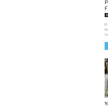
P
A
El
hi
Co
Y