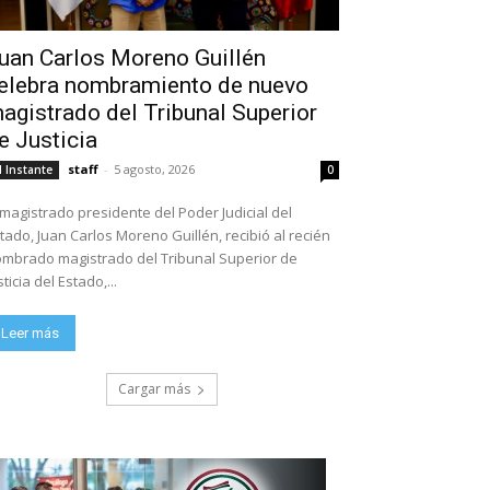
uan Carlos Moreno Guillén
elebra nombramiento de nuevo
agistrado del Tribunal Superior
e Justicia
staff
-
5 agosto, 2026
l Instante
0
 magistrado presidente del Poder Judicial del
tado, Juan Carlos Moreno Guillén, recibió al recién
mbrado magistrado del Tribunal Superior de
sticia del Estado,...
Leer más
Cargar más