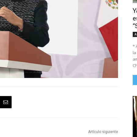
Y
e
“
A
* 
la
am
Ch
Artículo siguiente