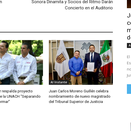
n
Sonora Dinamita y Socios del Ritmo Darán
Concierto en el Auditorio
J
c
m
d
A
El
Es
no
Ju
Al Instante
r respalda proyecto
Juan Carlos Moreno Guillén celebra
 de la UNACH “Separando
nombramiento de nuevo magistrado
ormar”
del Tribunal Superior de Justicia