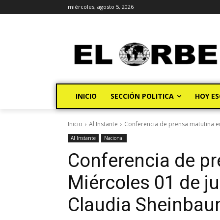
miércoles, agosto 5, 2026
INICIO
SECCIÓN POLITICA
HOY ES
Inicio
Al Instante
Conferencia de prensa matutina en 
Al Instante
Nacional
Conferencia de pr
Miércoles 01 de ju
Claudia Sheinba