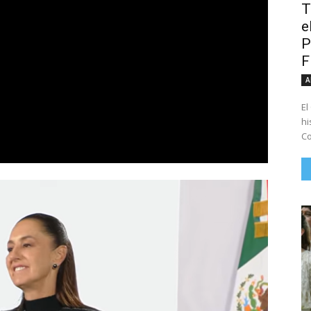
T
e
P
A
El
hi
Co