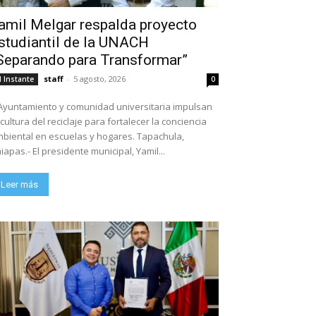
amil Melgar respalda proyecto
studiantil de la UNACH
Separando para Transformar”
staff
-
5 agosto, 2026
l Instante
0
Ayuntamiento y comunidad universitaria impulsan
 cultura del reciclaje para fortalecer la conciencia
biental en escuelas y hogares. Tapachula,
iapas.- El presidente municipal, Yamil...
Leer más