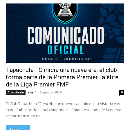
Tapachula FC inicia una nueva era: el club
forma parte de la Primera Premier, la élite
de la Liga Premier FMF
staff
-
5 agosto, 2026
Al Instante
0
El Club Tapachula FC escribe un nuevo capítulo en su historia y en
la del fútbol profesional chiapaneco. Como resultado de la nueva
reestructuración de...
Leer más