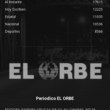
Al Instante
17615
Hoy Escriben
12225
Estatal
11035
Nacional
10536
Deportes
8566
Periodico EL ORBE
EDITORA ZAMORA CRUZ SA DE CV. AV. CHIAPAS, MZ M