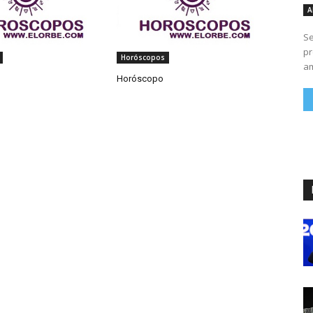
A
Se
pr
Horóscopos
am
Horóscopo