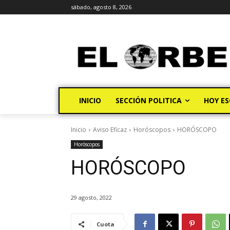
sábado, agosto 8, 2026
INICIO
SECCIÓN POLITICA
HOY ES
Inicio
Aviso Eficaz
Horóscopos
HORÓSCOPO
Horóscopos
HORÓSCOPO
29 agosto, 2022
Cuota