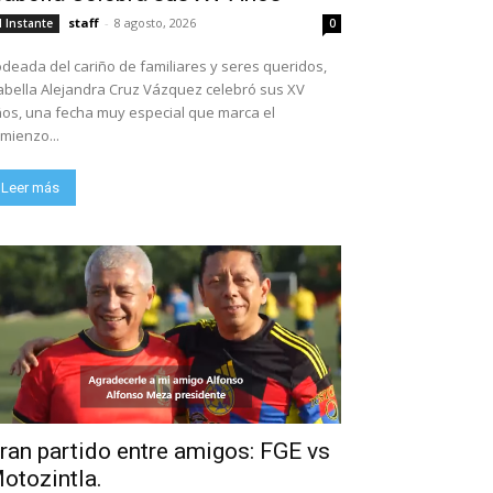
staff
-
8 agosto, 2026
l Instante
0
deada del cariño de familiares y seres queridos,
abella Alejandra Cruz Vázquez celebró sus XV
os, una fecha muy especial que marca el
mienzo...
Leer más
ran partido entre amigos: FGE vs
otozintla.