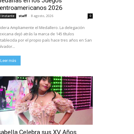
edallas en los Juegos
entroamericanos 2026
staff
-
8 agosto, 2026
l Instante
0
dera Ampliamente el Medallero. La delegación
xicana dejó atrás la marca de 145 títulos
tablecida por el propio país hace tres años en San
lvador...
Leer más
sabella Celebra sus XV Años