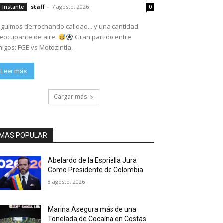
staff
-
7 agosto, 2026
l Instante
0
guimos derrochando calidad... y una cantidad
eocupante de aire.
Gran partido entre
igos: FGE vs Motozintla.
Leer más
Cargar más
MAS POPULAR
Abelardo de la Espriella Jura
Como Presidente de Colombia
8 agosto, 2026
Marina Asegura más de una
Tonelada de Cocaína en Costas