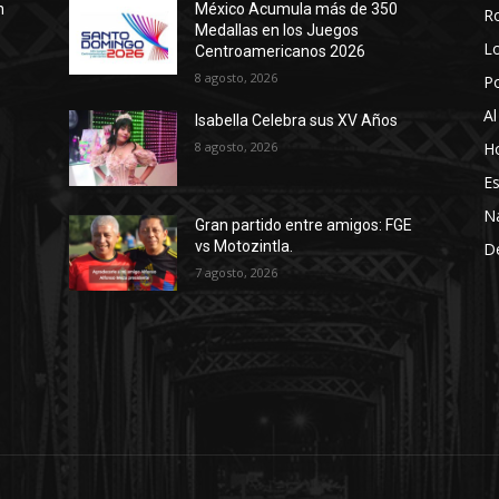
n
México Acumula más de 350
R
Medallas en los Juegos
Lo
Centroamericanos 2026
8 agosto, 2026
P
Al
Isabella Celebra sus XV Años
8 agosto, 2026
Ho
Es
N
Gran partido entre amigos: FGE
vs Motozintla.
D
7 agosto, 2026