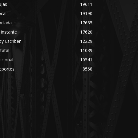
ojas
19611
cal
19190
ortada
17685
 Instante
17620
y Escriben
12229
tatal
11039
acional
10541
eportes
8568