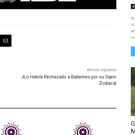
A
Ro
Is
añ
co
Artículo siguiente
JLo Habría Rechazado a Bailarines por su Signo
Zodiacal
G
M