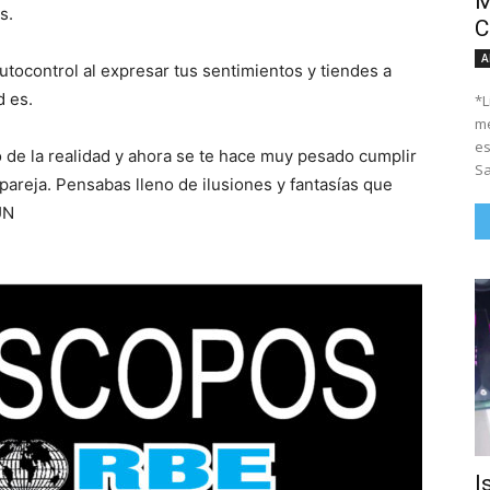
M
s.
C
A
tocontrol al expresar tus sentimientos y tiendes a
d es.
*Li
me
es
 de la realidad y ahora se te hace muy pesado cumplir
Sa
areja. Pensabas lleno de ilusiones y fantasías que
UN
I