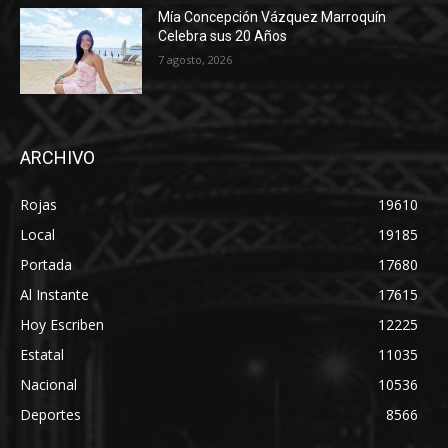
Mía Concepción Vázquez Marroquín
Celebra sus 20 Años
7 agosto, 2026
ARCHIVO
Rojas
19610
Local
19185
Portada
17680
Al Instante
17615
Hoy Escriben
12225
Estatal
11035
Nacional
10536
Deportes
8566