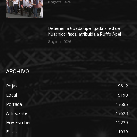
8 agosto, 2026
Detienen a Guadalupe ligada a red de
huachicol fiscal atribuida a Ruffo Apel
8 agosto, 2026
ARCHIVO
Rojas
19612
Local
19190
Portada
17685
Al Instante
17623
Hoy Escriben
12229
Estatal
11039