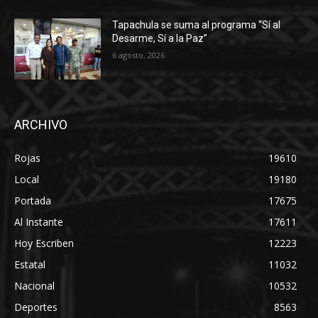
Tapachula se suma al programa “Sí al
Desarme, Sí a la Paz”
6 agosto, 2026
ARCHIVO
Rojas
19610
Local
19180
Portada
17675
Al Instante
17611
Hoy Escriben
12223
Estatal
11032
Nacional
10532
Deportes
8563