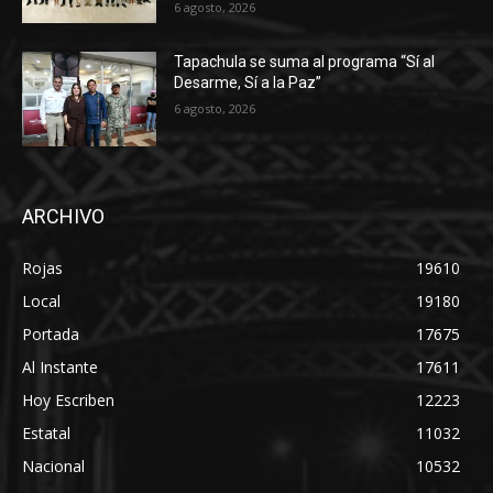
6 agosto, 2026
Tapachula se suma al programa “Sí al
Desarme, Sí a la Paz”
6 agosto, 2026
ARCHIVO
Rojas
19610
Local
19180
Portada
17675
Al Instante
17611
Hoy Escriben
12223
Estatal
11032
Nacional
10532