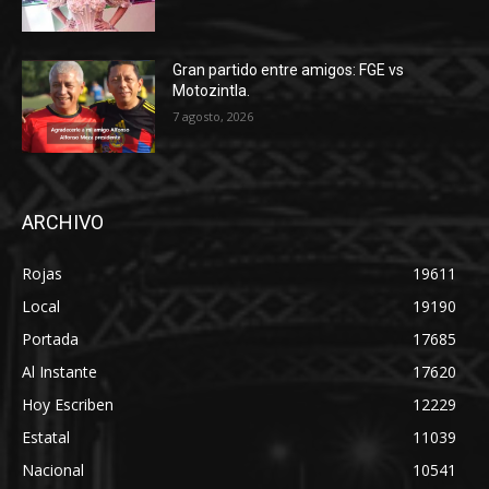
Gran partido entre amigos: FGE vs
Motozintla.
7 agosto, 2026
ARCHIVO
Rojas
19611
Local
19190
Portada
17685
Al Instante
17620
Hoy Escriben
12229
Estatal
11039
Nacional
10541