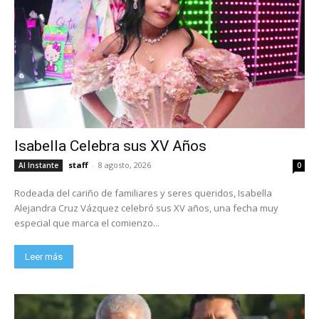
Isabella Celebra sus XV Años
staff
-
8 agosto, 2026
Al Instante
0
Rodeada del cariño de familiares y seres queridos, Isabella
Alejandra Cruz Vázquez celebró sus XV años, una fecha muy
especial que marca el comienzo...
Leer más