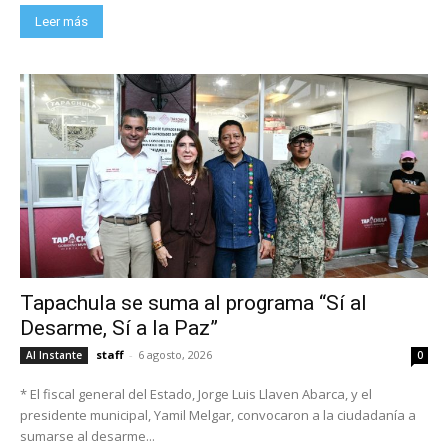
Leer más
Tapachula se suma al programa “Sí al
Desarme, Sí a la Paz”
staff
-
6 agosto, 2026
Al Instante
0
* El fiscal general del Estado, Jorge Luis Llaven Abarca, y el
presidente municipal, Yamil Melgar, convocaron a la ciudadanía a
sumarse al desarme...