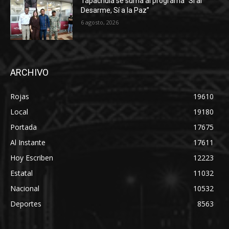
Tapachula se suma al programa “Sí al
Desarme, Sí a la Paz”
6 agosto, 2026
ARCHIVO
Rojas
19610
Local
19180
Portada
17675
Al Instante
17611
Hoy Escriben
12223
Estatal
11032
Nacional
10532
Deportes
8563