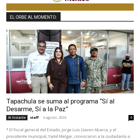
EL ORBE AL MOMENTO:
Tapachula se suma al programa “Sí al
Desarme, Sí a la Paz”
staff
-
6 agosto, 2026
Al Instante
0
* El fiscal general del Estado, Jorge Luis Llaven Abarca, y el
presidente municipal, Yamil Melgar, convocaron a la ciudadanía a