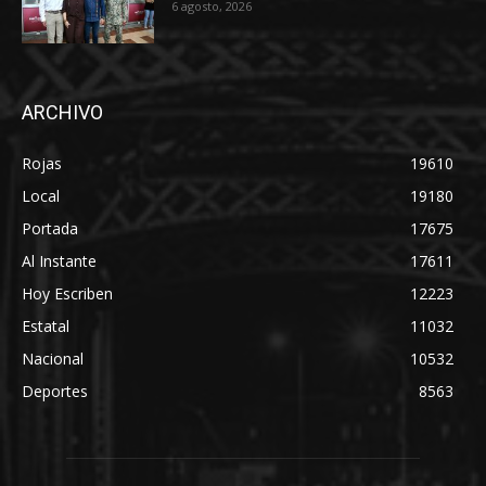
6 agosto, 2026
ARCHIVO
Rojas
19610
Local
19180
Portada
17675
Al Instante
17611
Hoy Escriben
12223
Estatal
11032
Nacional
10532
Deportes
8563