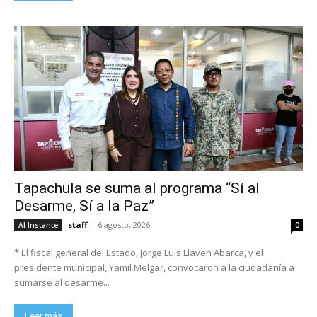
Tapachula se suma al programa “Sí al
Desarme, Sí a la Paz”
staff
-
6 agosto, 2026
Al Instante
0
* El fiscal general del Estado, Jorge Luis Llaven Abarca, y el
presidente municipal, Yamil Melgar, convocaron a la ciudadanía a
sumarse al desarme...
Leer más